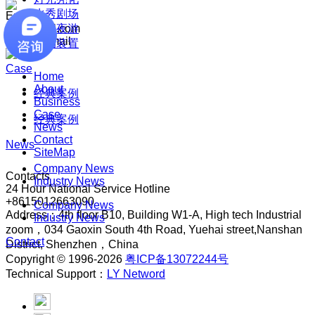
水秀剧场
Email
bd@shuiti.com
文旅夜游
Send us mail
互动装置
Case
Home
About
经典案例
Business
Case
经典案例
News
Contact
News
SiteMap
Company News
Contacts
Industry News
24 Hour National Service Hotline
+8615012663090
Company News
Address：4th floor B10, Building W1-A, High tech Industrial
Industry News
zoom，034 Gaoxin South 4th Road, Yuehai street,Nanshan
Contact
District, Shenzhen，China
Copyright © 1996-2026
粤ICP备13072244号
Technical Support：
LY Netword