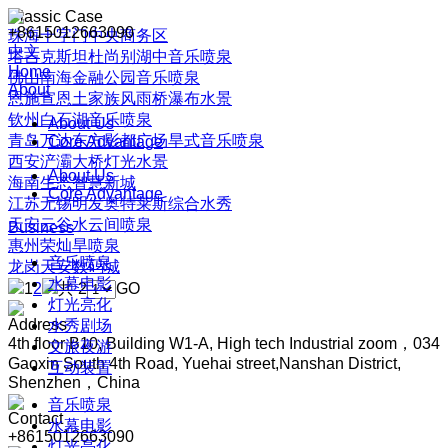
Classic Case
+8615012663090
珠海十字门中央商务区
中文
塔吉克斯坦杜尚别湖中音乐喷泉
Home
佛山南海金融公园音乐喷泉
About
恩施宣恩土家族风雨桥瀑布水景
钦州白石湖音乐喷泉
About Us
青岛万达东方影都广场旱式音乐喷泉
Core Advantage
西安浐灞大桥灯光水景
About Us
海南生态智慧新城
Core Advantage
江苏无锡明发奥特莱斯综合水秀
天安云谷水云间喷泉
Business
惠州荣灿旱喷泉
音乐喷泉
龙岗天安数码城
水幕电影
1
2
共 2
GO
灯光亮化
Address
水秀剧场
4th floor B10, Building W1-A, High tech Industrial zoom，034
文旅夜游
Gaoxin South 4th Road, Yuehai street,Nanshan District,
互动装置
Shenzhen，China
音乐喷泉
Contact
水幕电影
+8615012663090
灯光亮化