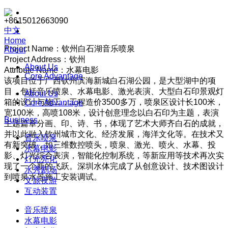
+8615012663090
中文
Home
Project Name：钦州白石湖音乐喷泉
About
Project Address：钦州
About Us
Attribute Name：水幕电影
Core Advantage
该项目位于广西钦州滨海新城白石湖公园，是大型湖中的项
目，包括音乐喷泉、水幕电影、激光表演、大型白石印景观灯
About Us
箱的设计与施工，工程造价3500多万，喷泉区设计长100米，
Core Advantage
宽100米，高喷108米，设计创意理念以白石印为主题，表演
Business
主题篇章分画、印、诗、书，体现了艺术大师齐白石的成就，
并以此融入钦州城市文化、经济发展，海洋文化等。在技术又
音乐喷泉
有新突破，如三维数控喷头，喷泉、激光、喷火、水幕、投
水幕电影
影、灯光综合表演，智能化控制系统，等新应用等技术再次实
灯光亮化
现了一个新的飞跃。深圳水体完成了从创意设计、技术图设计
水秀剧场
到喷泉水景施工安装调试。
文旅夜游
互动装置
音乐喷泉
水幕电影