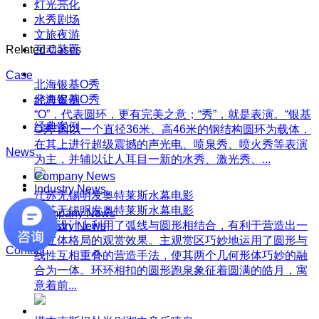
灯光亮化
水秀剧场
文旅夜游
Related Cases
互动装置
Case
北海银基O秀
北海银基O秀
经典案例
“O”，代表圆环，更有完美之意；“秀”，就是表演。“银基
经典案例
O秀”因以一个直径36米、高46米的钢结构圆环为载体，
在其上进行超级震撼的声光电、喷泉秀、喷火秀等表演
News
为主，并辅以让人耳目一新的水秀、激光秀、...
Company News
Industry News
江苏无锡明发奥特莱斯水幕电影
江苏无锡明发奥特莱斯水幕电影
Company News
方案设计上利用了弧线与圆形相结合，有利于营造出一
Industry News
种立体格局的观赏效果。主观赏区巧妙地运用了圆形与
Contact
线性互相重叠的营造手法，使其两个几何形体巧妙的融
合为一体。环环相扣的圆形跑泉象征着圆满的皓月，寓
意着前...