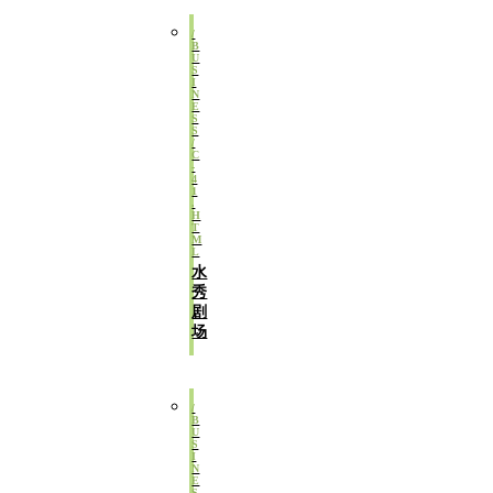
水
秀
剧
场