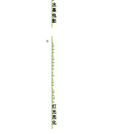
水
幕
电
影
灯
光
亮
化