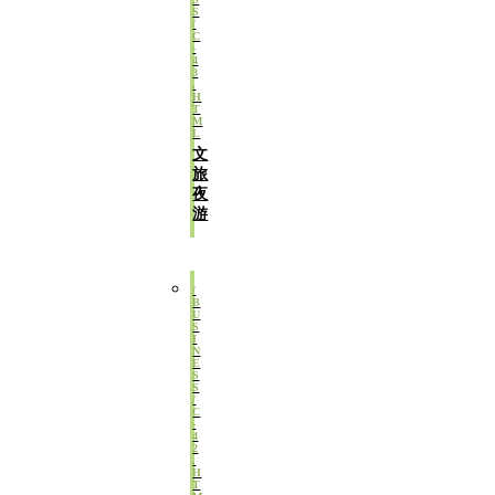
文
旅
夜
游