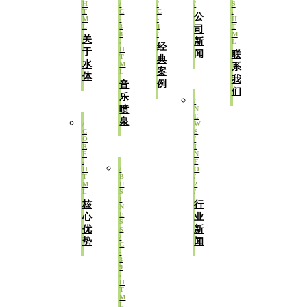
公
司
关
新
经
于
闻
联
典
水
系
案
体
我
例
音
们
乐
喷
泉
核
行
心
业
优
新
势
闻