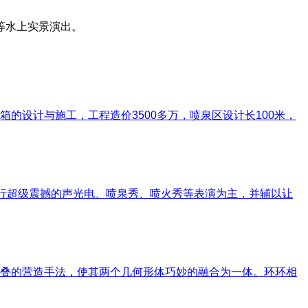
等水上实景演出。
设计与施工，工程造价3500多万，喷泉区设计长100米，
上进行超级震撼的声光电、喷泉秀、喷火秀等表演为主，并辅以让
叠的营造手法，使其两个几何形体巧妙的融合为一体。环环相