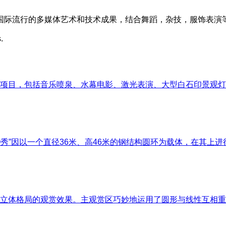
国际流行的多媒体艺术和技术成果，结合舞蹈，杂技，服饰表演
.
项目，包括音乐喷泉、水幕电影、激光表演、大型白石印景观灯箱的
基O秀”因以一个直径36米、高46米的钢结构圆环为载体，在其
立体格局的观赏效果。主观赏区巧妙地运用了圆形与线性互相重