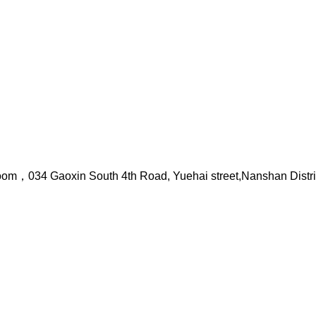
l zoom，034 Gaoxin South 4th Road, Yuehai street,Nanshan Dis