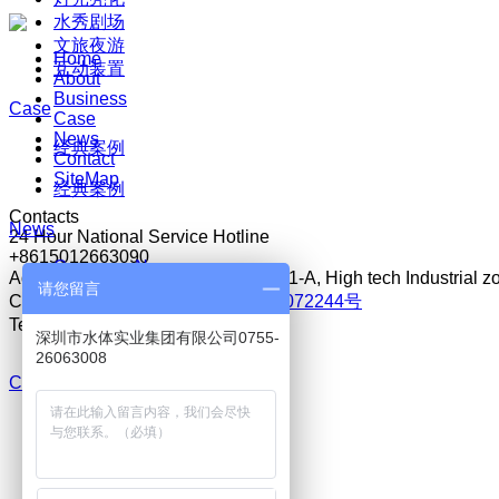
水秀剧场
文旅夜游
Home
互动装置
About
Business
Case
Case
News
经典案例
Contact
SiteMap
经典案例
Contacts
News
24 Hour National Service Hotline
+8615012663090
Company News
Address：4th floor B10, Building W1-A, High tech Industria
Industry News
请您留言
Copyright © 1996-2026
粤ICP备13072244号
Technical Support：
Company News
LY Netword
深圳市水体实业集团有限公司0755-
Industry News
26063008
Contact
点击咨询
+8615012663090