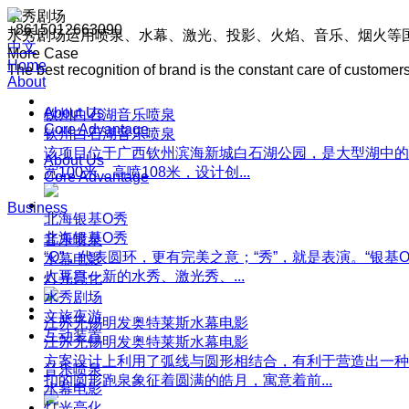
水秀剧场
+8615012663090
水秀剧场运用喷泉、水幕、激光、投影、火焰、音乐、烟火等
中文
More Case
Home
The best recognition of brand is the constant care of customers
About
About Us
钦州白石湖音乐喷泉
Core Advantage
钦州白石湖音乐喷泉
该项目位于广西钦州滨海新城白石湖公园，是大型湖中的
About Us
宽100米，高喷108米，设计创...
Core Advantage
Business
北海银基O秀
北海银基O秀
音乐喷泉
“O”，代表圆环，更有完美之意；“秀”，就是表演。“银
水幕电影
人耳目一新的水秀、激光秀、...
灯光亮化
水秀剧场
文旅夜游
江苏无锡明发奥特莱斯水幕电影
互动装置
江苏无锡明发奥特莱斯水幕电影
方案设计上利用了弧线与圆形相结合，有利于营造出一种
音乐喷泉
扣的圆形跑泉象征着圆满的皓月，寓意着前...
水幕电影
灯光亮化