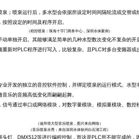
泉；喷泉运行后，多水型会依据所设定时间间隔轮流或交替或组
后，按照设定的时间及程序开启。
（程控喷泉：珠海十字门商务中心，深圳水体案例）
动单独开启。其能够满足简单的几种水型数次变化不复杂的开启
重新对PLC程序进行写入，比较复杂。且PLC对多台变频器或步
业开发的独立的音控软件控制，并绑定喷泉的运行模式。水型丰
随音乐的音频高低变化而翩翩起舞。
号通过串口或网络模块，对数字量模块、模拟量模块、数控模块
（迪拜塔大型音乐喷泉，图片来自网络）
（音乐喷泉水秀：来自深圳水体钦州白石湖工程）
灯、DMX512等进行编程控制，而这是PLC所不能完成的，