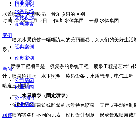
行业新闻
灯光亮化
水秀剧场
水景喷泉、程控喷泉、音乐喷泉的区别
文旅夜游
时间:2022年12月12日 作者:水体集团 来源:水体集团
互动装置
案例
喷泉水景仿佛一幅幅流动的美丽画卷，为人们的美好生活增
经典案例
泉。
经典案例
喷泉工程项目是一项复杂的系统工程，喷泉工程是艺术与技
新闻
计，喷泉给排水，水下照明，喷泉设备，水质管理，电气工程
公司新闻
喷泉三种类型。
行业新闻
一、水景喷泉（
固定喷泉
）
公司新闻
行业新闻
依附于景观建筑或雕塑的水景特色喷泉，固定式手动控制喷
水、喷雾等各种不同的元素，经过设计创意，形成景观喷泉或
联系